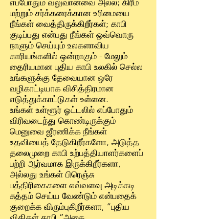
எப்போதும் வலுவானவை அல்ல; கிரீம்
மற்றும் சர்க்கரைக்கான உரிமையை
நீங்கள் வைத்திருக்கிறீர்கள்; காபி
குடிப்பது என்பது நீங்கள் ஒவ்வொரு
நாளும் செய்யும் உலகளாவிய
காரியங்களில் ஒன்றாகும் - மேலும்
தைரியமான புதிய காபி உலகில் செல்ல
உங்களுக்கு தேவையான ஒரே
வழிகாட்டியாக விசித்திரமான
எடுத்துக்காட்டுகள் உள்ளன.
உங்கள் உள்ளூர் ஓட்டலில் எப்போதும்
விரிவடைந்து கொண்டிருக்கும்
மெனுவை ஜீரணிக்க நீங்கள்
உதவியைத் தேடுகிறீர்களோ, அடுத்த
தலைமுறை காபி உற்பத்தியாளர்களைப்
பற்றி ஆர்வமாக இருக்கிறீர்களா,
அல்லது உங்கள் பிரெஞ்சு
பத்திரிகைகளை எவ்வளவு அடிக்கடி
சுத்தம் செய்ய வேண்டும் என்பதைக்
குறைக்க விரும்புகிறீர்களா, “புதிய
விதிகள் காபி ”அதை