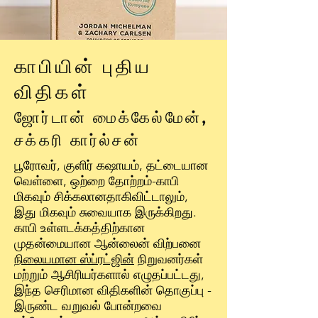
காபியின் புதிய
விதிகள்
ஜோர்டான் மைக்கேல்மேன்,
சக்கரி கார்ல்சன்
பூரோவர், குளிர் கஷாயம், தட்டையான
வெள்ளை, ஒற்றை தோற்றம்-காபி
மிகவும் சிக்கலானதாகிவிட்டாலும்,
இது மிகவும் சுவையாக இருக்கிறது.
காபி உள்ளடக்கத்திற்கான
முதன்மையான ஆன்லைன் விற்பனை
நிலையமான ஸ்ப்ரட்ஜின்
நிறுவனர்கள்
மற்றும் ஆசிரியர்களால் எழுதப்பட்டது,
இந்த செரிமான விதிகளின் தொகுப்பு -
இருண்ட வறுவல் போன்றவை