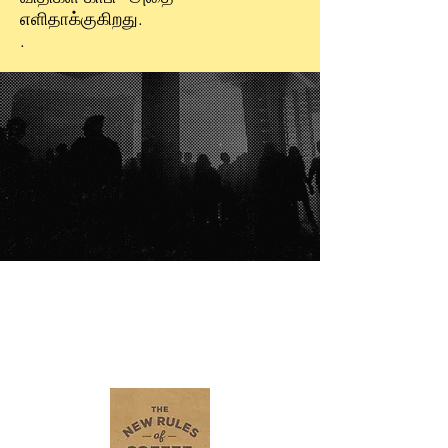
எளிதாக்குகிறது.
.
கொள்முதல்
விருப்பங்கள்