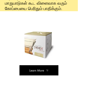
மாறுபாடுகள் கூட விளைவாக வரும்
கோப்பையை பெரிதும் பாதிக்கும்.
எங்கள் பரிந்துரைகள்
Learn More
செமக்ஸ்