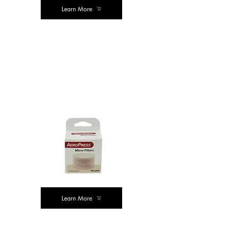
Learn More
கலிதா
அலை
Learn More
ஏரோபிரஸ்