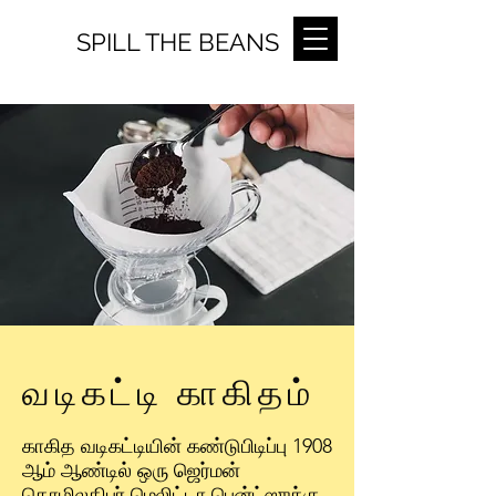
SPILL THE BEANS
வடிகட்டி காகிதம்
காகித வடிகட்டியின் கண்டுபிடிப்பு 1908
ஆம் ஆண்டில் ஒரு ஜெர்மன்
தொழிலதிபர் மெலிட்டா பென்ட்ஸுக்கு