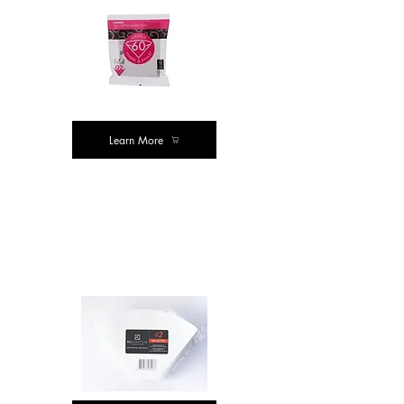
Learn More
ஹாரியோ
வி
60